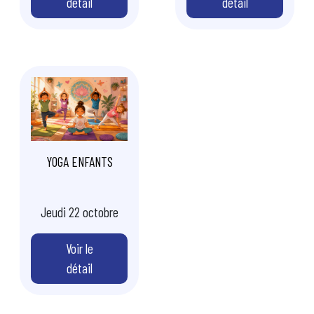
détail
détail
Image
YOGA ENFANTS
🪷
Jeudi 22 octobre
Voir le
détail