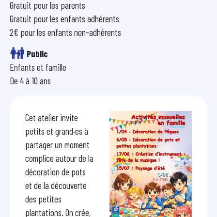
Gratuit pour les parents
Gratuit pour les enfants adhérents
2€ pour les enfants non-adhérents
Public
Enfants et famille
Tranche d'age
De 4 à 10 ans
Présentation
Visuel pour la fiche
Image
Cet atelier invite
petits et grand·es à
partager un moment
complice autour de la
décoration de pots
et de la découverte
des petites
plantations. On crée,